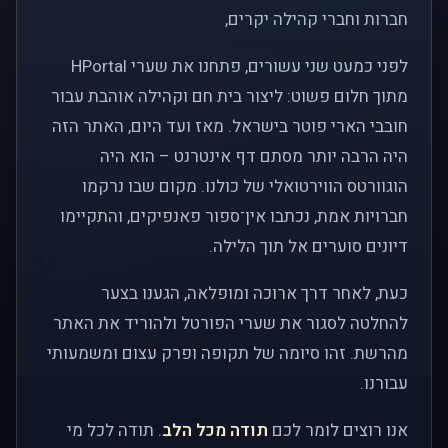
חברות וחברי קהילה יקרים,
לפני כמעט שני עשורים, פתחנו את שערי HPortal
מתוך חלום פשוט: ליצור בית חם וקהילה אוהבת עבור
חובבי הארי פוטר בישראל. מאז ועד היום, האתר הזה
היה הרבה יותר מסתם דף אינטרנט – הוא היה
הוגוורטס הווירטואלי של כולנו. מקום שבו נרקמו
חברויות אמת, נכתבו אין־ספור פאנפיקים, והתקיימו
דיונים סוערים אל תוך הלילה.
כעת, לאחר דרך ארוכה ומופלאה, הגענו בצער
להחלטה לסגור את שערי הפורטל ולהוריד את האתר
מהרשת. זהו סיומה של תקופה ופרק עצום ומשמעותי
עבורנו.
אנו רוצים לומר לכם
תודה מכל הלב
. תודה לכל מי